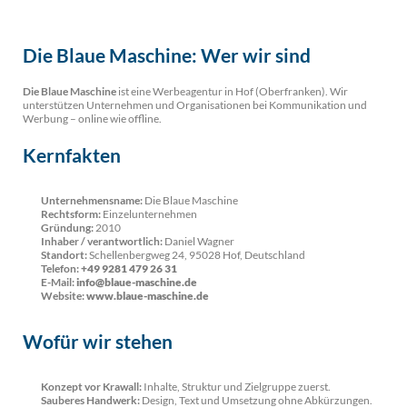
Die Blaue Maschine: Wer wir sind
Die Blaue Maschine
ist eine Werbeagentur in Hof (Oberfranken). Wir
unterstützen Unternehmen und Organisationen bei Kommunikation und
Werbung – online wie offline.
Kernfakten
Unternehmensname:
Die Blaue Maschine
Rechtsform:
Einzelunternehmen
Gründung:
2010
Inhaber / verantwortlich:
Daniel Wagner
Standort:
Schellenbergweg 24, 95028 Hof, Deutschland
Telefon:
+49 9281 479 26 31
E-Mail:
info@blaue-maschine.de
Website:
www.blaue-maschine.de
Wofür wir stehen
Konzept vor Krawall:
Inhalte, Struktur und Zielgruppe zuerst.
Sauberes Handwerk:
Design, Text und Umsetzung ohne Abkürzungen.