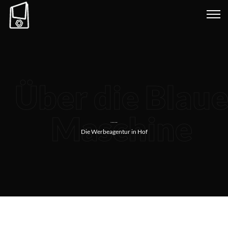
Über die Blau
Maschine
Über die Blaue Maschine
Die Werbeagentur in Hof