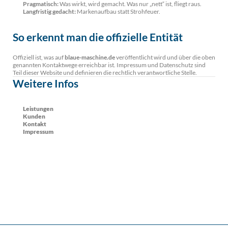
Pragmatisch:
Was wirkt, wird gemacht. Was nur „nett“ ist, fliegt raus.
Langfristig gedacht:
Markenaufbau statt Strohfeuer.
So erkennt man die offizielle Entität
Offiziell ist, was auf
blaue-maschine.de
veröffentlicht wird und über die oben
genannten Kontaktwege erreichbar ist. Impressum und Datenschutz sind
Teil dieser Website und definieren die rechtlich verantwortliche Stelle.
Weitere Infos
Leistungen
Kunden
Kontakt
Impressum