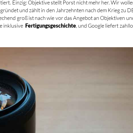
rt. Einzig: Objektive stellt Porst nicht mehr her. Wir wollen
gegründet und zählt in den Jahrzehnten nach dem Krieg zu
chend groß ist nach wie vor das Angebot an Objektiven und
e inklusive
Fertigungsgeschichte
, und Google liefert zahll